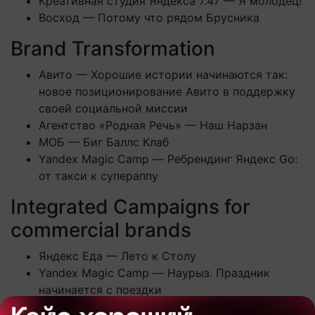
Креативная студия Яндекса 7.47 — Я молодец!
Восход — Потому что рядом Брусника
Brand Transformation
Авито — Хорошие истории начинаются так:
новое позиционирование Авито в поддержку
своей социальной миссии
Агентство «Родная Речь» — Наш Нарзан
МОБ — Биг Баллс Клаб
Yandex Magic Camp — Ребрендинг Яндекс Go:
от такси к супераппу
Integrated Campaigns for
commercial brands
Яндекс Еда — Лето к Столу
Yandex Magic Camp — Наурыз. Праздник
начинается с поездки
Восход — Потому что рядом Брусника