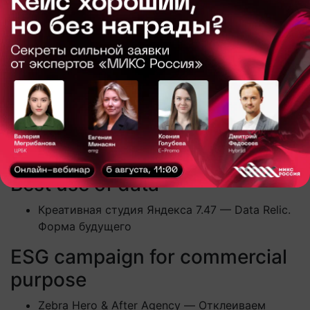
Branded Content
Спешлс — Станция Стрит на Элис Стрит
Спешлс — Наружка с обгоревшей кожей
Best use of Technology
СберМаркетинг — Тур в Кустодию
Креативная студия Яндекса 7.47 — Data Relic.
Форма будущего
Best use of data
Креативная студия Яндекса 7.47 — Data Relic.
Форма будущего
ESG campaign for commercial
purpose
Zebra Hero & After Agency — Отклеиваем