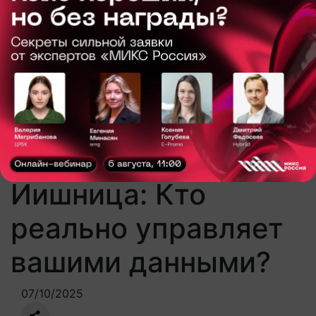
материалы для специалистов рекламной
индустрии в одном месте.
Подписаться
+7 (495) 662-39-88
add@interactivead.ru
Найти
Главная
/
Новости
/
Иишница: Кто реально
управляет вашими данными?
Иишница: Кто
реально управляет
вашими данными?
07/10/2025