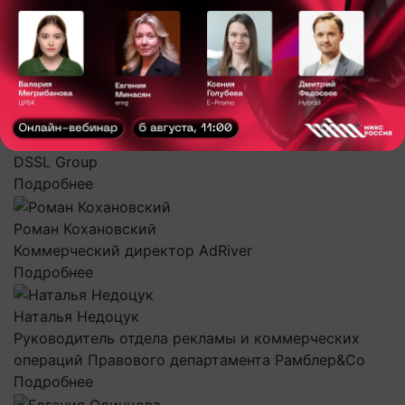
комитета по Развитию регулирования
Подробнее
Участники совета
Рим Адельшин
Доцент РГУП, РАНХИГС, Советник Panja Group,
DSSL Group
Подробнее
Роман Кохановский
Коммерческий директор AdRiver
Подробнее
Наталья Недоцук
Руководитель отдела рекламы и коммерческих
операций Правового департамента Рамблер&Co
Подробнее