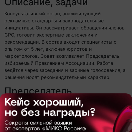
Описание, задачи
Консультативный орган, анализирующий
рекламные стандарты и законодательные
инициативы. Он рассматривает обращения членов
СРО, готовит экспертные заключения и
рекомендации. В состав входят специалисты с
опытом от 5 лет, включая юристов и
маркетологов. Совет возглавляет Председатель,
избираемый Правлением Ассоциации. Работа
ведётся через заседания и заочные голосования, а
решения носят рекомендательный характер.
Председатель
Экспертного совета
Борис Анатольевич Омельницкий
Президент АРИР, Председатель индустриального