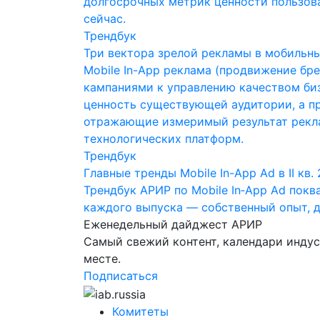
долгосрочных метрик ценности пользоват
сейчас.
Трендбук
Три вектора зрелой рекламы в мобильны
Mobile In-App реклама (продвижение бр
кампаниями к управлению качеством биз
ценность существующей аудитории, а пр
отражающие измеримый результат рекла
технологических платформ.
Трендбук
Главные тренды Mobile In-App Ad в II кв.
Трендбук АРИР по Mobile In‑App Ad покв
каждого выпуска — собственный опыт, 
Еженедельный дайджест АРИР
Самый свежий контент, календари инду
месте.
Подписаться
Комитеты