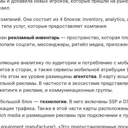
ы и добавила новых игроков, которые пришли на рыно
хаил.
мпаний. Она состоит из 4 блоков: inventory, analytics, 
 типа услуг, которые предоставляет компания.
жен
рекламный инвентарь
— пространство, которая пл
 попали соцсети, мессенджеры, ритейл медиа, приложе
вляющие аналитику по аудитории и потреблению с моб
тов в сторах, а также сервисы мобильной атрибуции (
. На этом же уровне размещены
агентства
. В карту во
ной рекламы. В частности в экосистеме представлены 
етинге и рекламе, и коммуникационные группы.
й большой блок —
технологии
. В него включены SSP и 
кации трафика. Также в этой части карты расположен
ich media и размещение рекламы при подключении к пуб
l equipment manufacturer). «Это предустановленные пр