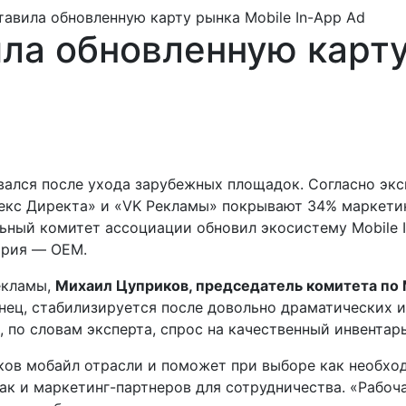
тавила обновленную карту рынка Mobile In-App Ad
ла обновленную карту
вался после ухода зарубежных площадок. Согласно эк
екс Директа» и «VK Рекламы» покрывают 34% маркетин
льный комитет ассоциации обновил экосистему Mobile I
ория — OEM.
екламы,
Михаил Цуприков, председатель комитета по Mo
конец, стабилизируется после довольно драматических 
, по словам эксперта, спрос на качественный инвента
ков мобайл отрасли и поможет при выборе как необхо
ак и маркетинг-партнеров для сотрудничества. «Рабоч