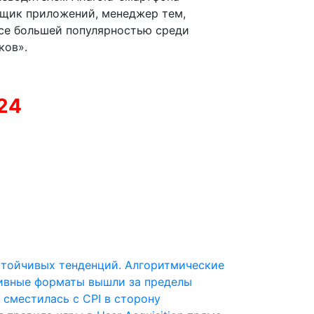
вщик приложений, менеджер тем,
все большей популярностью среди
ков».
024
стойчивых тенденций. Алгоритмические
тивные форматы вышли за пределы
 сместилась с CPI в сторону