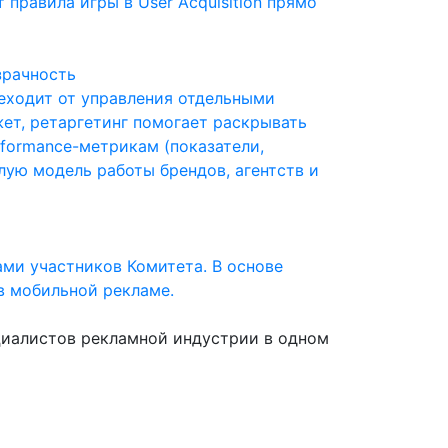
правила игры в User Acquisition прямо
зрачность
реходит от управления отдельными
ет, ретаргетинг помогает раскрывать
formance-метрикам (показатели,
ую модель работы брендов, агентств и
ами участников Комитета. В основе
в мобильной рекламе.
циалистов рекламной индустрии в одном